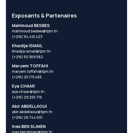
Exposants & Partenaires
Mahmoud BESBES
mahmoud.besbes@tpm.tn
(+216) 94 410 423
Khadija ISMAIL
khadija.ismail@tpm.tn
(+216) 50 369 582
Maryem TOFFAHI
maryem.toffahi@tpm.tn
(+216) 25 179 465
Eya CHAAR
eya.chaar@tpm.tn
(+216) 29 255 719
Abir ABDELLAOUI
abir.abdellaoui@tpm.tn
(+216) 26 744 001
Ines BEN SLIMEN
ines.benslimen@tpm.tn