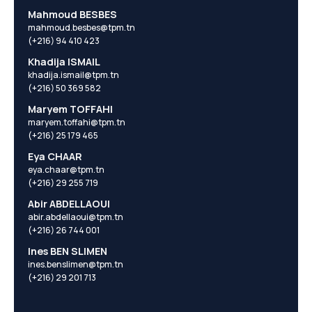
Mahmoud BESBES
mahmoud.besbes@tpm.tn
(+216) 94 410 423
Khadija ISMAIL
khadija.ismail@tpm.tn
(+216) 50 369 582
Maryem TOFFAHI
maryem.toffahi@tpm.tn
(+216) 25 179 465
Eya CHAAR
eya.chaar@tpm.tn
(+216) 29 255 719
Abir ABDELLAOUI
abir.abdellaoui@tpm.tn
(+216) 26 744 001
Ines BEN SLIMEN
ines.benslimen@tpm.tn
(+216) 29 201 713