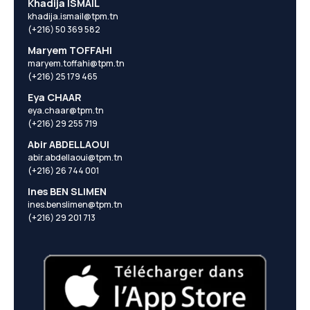
Khadija ISMAIL
khadija.ismail@tpm.tn
(+216) 50 369 582
Maryem TOFFAHI
maryem.toffahi@tpm.tn
(+216) 25 179 465
Eya CHAAR
eya.chaar@tpm.tn
(+216) 29 255 719
Abir ABDELLAOUI
abir.abdellaoui@tpm.tn
(+216) 26 744 001
Ines BEN SLIMEN
ines.benslimen@tpm.tn
(+216) 29 201 713